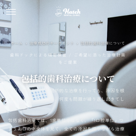
ホーム
›
治療成功のキーポイント
›
包括的歯科治療について
歯科ドックによる精密検査 / ご希望に添った治療計画
をご提案
包括的歯科治療について
原因を無視したまま局所的な治療を行っても、原因を根
本的に治療しない限り、何度も問題が繰り返し起きてし
まいます。
包括歯科治療では、1歯単位ではなく、『1口腔単位』つ
まりお口の中全体を見て、全ての原因を探りながら治療