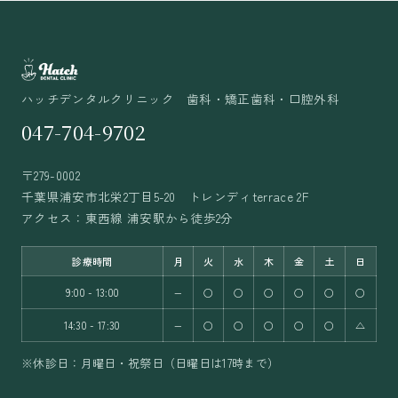
ハッチデンタルクリニック 歯科・矯正歯科・口腔外科
047-704-9702
〒279-0002
千葉県浦安市北栄2丁目5-20 トレンディterrace 2F
アクセス：東西線 浦安駅から徒歩2分
診療時間
月
火
水
木
金
土
日
9:00 - 13:00
−
○
○
○
○
○
○
14:30 - 17:30
−
○
○
○
○
○
△
※休診日：月曜日・祝祭日（日曜日は17時まで）